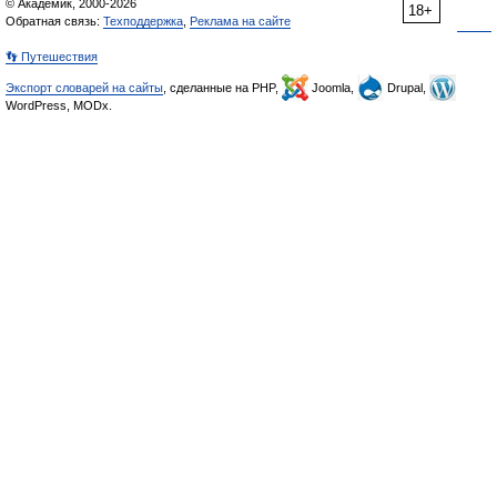
© Академик, 2000-2026
18+
Обратная связь:
Техподдержка
,
Реклама на сайте
👣 Путешествия
Экспорт словарей на сайты
, сделанные на PHP,
Joomla,
Drupal,
WordPress, MODx.