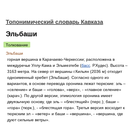
Топонимический словарь Кавказа
Эльбаши
Толкование
Эльбаши
горная вершина в Карачаево-Черкессии; расположена в
междуречье Уллу-Кама и Эльмезтебе (
басс
. Р.Худес). Высота –
3163 метра. На север от вершины г.Кильян (2036 м) отходит
одноименный хребет (Эльбаши). Согласно одного из
вариантов, в основе перевода оронима лежат тюркские: эль –
«селение» и баши – «голова», «верх», - «главное селение»
(карач.). По другой версии, этимология оронима имеет
двуязычную основу, где эль – «блестящий» (перс.); баши –
«гора» (тюрк.), - «блестящая гора». Третья версия восходит к
тюркским эл – «ветер» и баши – «вершина», - «вершина, где
дуют сильные ветры».